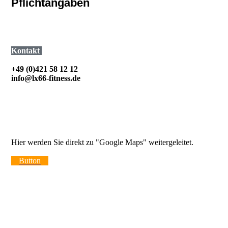
Pflichtangaben
Impressum
Datenschutzerklärung
Kontakt
+49 (0)421 58 12 12
info@lx66-fitness.de
Anfahrt
Luxemburger Str. 66
28259 Bremen
Hier werden Sie direkt zu "Google Maps" weitergeleitet.
Button